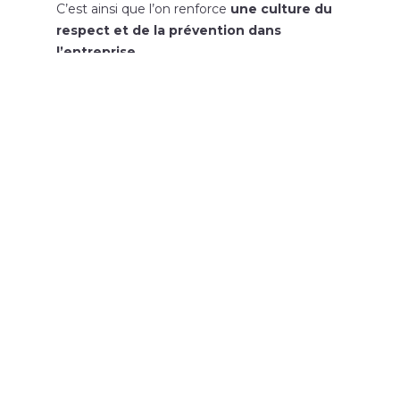
C’est ainsi que l’on renforce
une culture du
respect et de la prévention dans
l’entreprise
.
Et vous, êtes-vous prêt à devenir un
acteur clé du bien-être au travail ?
👉
Découvrez nos formations pour être
outillé et efficace face à ces situations !
←
Article précédent
Article suivant
→