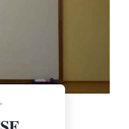
re
CSE