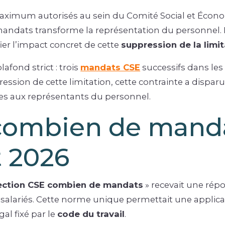
aximum autorisés au sein du Comité Social et Écon
 mandats transforme la représentation du personnel. 
fier l’impact concret de cette
suppression de la limi
afond strict : trois
mandats CSE
successifs dans les
ssion de cette limitation, cette contrainte a dispar
es aux représentants du personnel.
 combien de manda
t 2026
ection CSE combien de mandats
» recevait une ré
e salariés. Cette norme unique permettait une app
gal fixé par le
code du travail
.