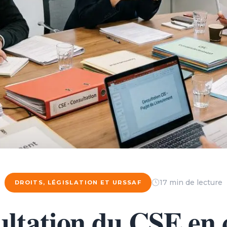
17 min de lecture
DROITS, LÉGISLATION ET URSSAF
ltation du CSE en 