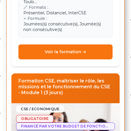
Toulo...
🔗 Formats :
Présentiel, Distanciel, InterCSE
⭐ Formule :
Journées(s) consécutive(s), Journée(s)
non consécutive(s)
Voir la formation →
Formation CSE, maîtriser le rôle, les
missions et le fonctionnement du CSE
- Module 1 (3 jours)
CSE / ECONOMIQUE
OBLIGATOIRE
FINANCÉ PAR VOTRE BUDGET DE FONCTIONNEMENT