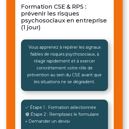
Formation CSE & RPS :
prévenir les risques
psychosociaux en entreprise
(1 jour)
Vous apprenez à repérer les signaux
faibles de risques psychosociaux, à
réagir rapidement et à exercer
concrètement votre rôle de
prévention au sein du CSE avant que
les situations ne se dégradent.
✅ Étape 1 : Formation sélectionnée
🟢 Étape 2 : Remplissez le formulaire
«
Demander un devis
«